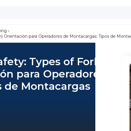
ning
nish) Orientación para Operadores de Montacargas: Tipos de Mont
fety: Types of Forklifts
ión para Operadores de
s de Montacargas