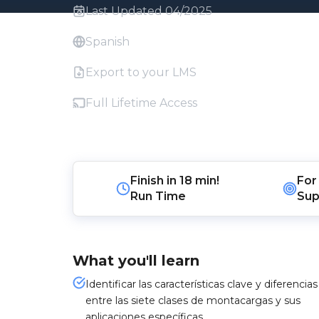
Last Updated 04/2025
Spanish
Export to your LMS
Full Lifetime Access
Finish in
18 min!
For
Run Time
Sup
What you'll learn
Identificar las características clave y diferencias
entre las siete clases de montacargas y sus
aplicaciones específicas