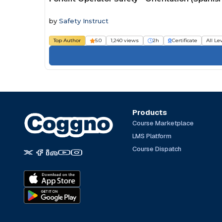
by
Safety Instruct
Top Author
5.0
1,240 views
2h
Certificate
All Le
Products
Course Marketplace
LMS Platform
Course Dispatch