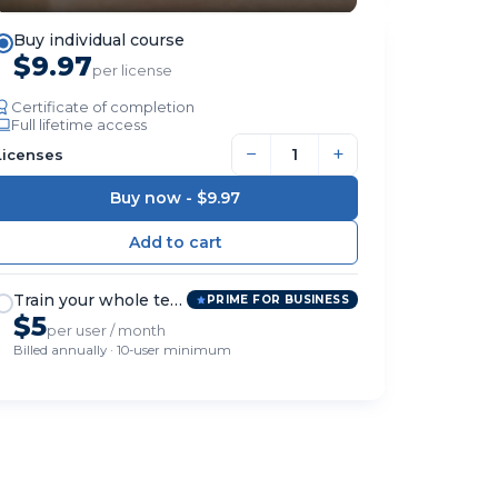
Buy individual course
$9.97
per license
Certificate of completion
Full lifetime access
−
+
Licenses
Buy now -
$9.97
Train your whole team
PRIME FOR BUSINESS
$5
per user / month
Billed annually · 10-user minimum