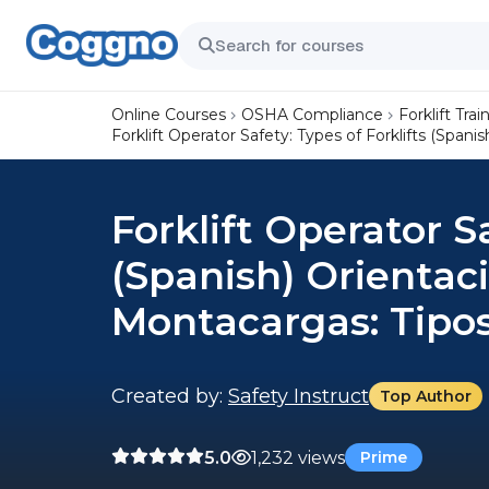
Online Courses
OSHA Compliance
Forklift Trai
Forklift Operator Safety: Types of Forklifts (Spa
Forklift Operator Sa
(Spanish) Orientac
Montacargas: Tipo
Created by:
Safety Instruct
Top Author
5.0
1,232 views
Prime