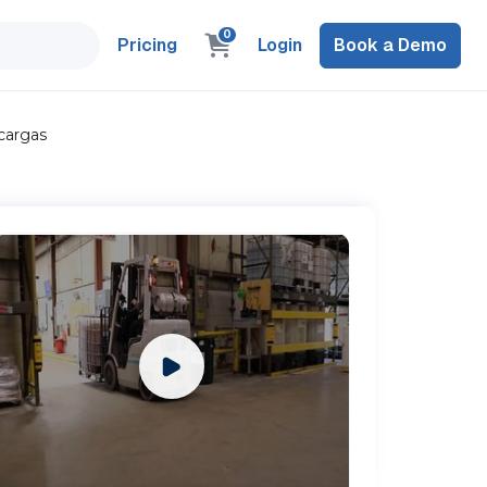
0
Pricing
Login
Book a Demo
acargas