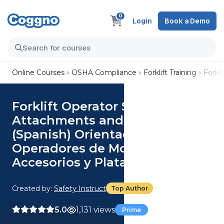
0
Login
Book a Demo
Online Courses
OSHA Compliance
Forklift Training
Forkl
Forklift Operator Safety:
Attachments and Platforms
(Spanish) Orientación para
Operadores de Montacargas:
Accesorios y Plataformas
Created by:
Safety Instruct
Top Author
5.0
1,131 views
Prime