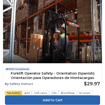
OSHA Compliance
Forklift Operator Safety - Orientation (Spanish)
Orientación para Operadores de Montacargas
$29.97
by
Safety Instruct
Top Author
5.0
1,245 views
2h
Certificate
All Levels