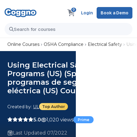
0
Login
Book a Demo
Online Courses
OSHA Compliance
Electrical Safety
Usin
Using Electrical Safety
Programs (US) (Spanish) Uso de
programas de seguridad
eléctrica (US) Course
Created by:
UL
Top Author
5.0
1,020 views
Prime
Last Updated 07/2022