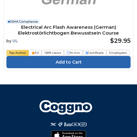
OSHA Compliance
Electrical Arc Flash Awareness (German)
Elektrostörlichtbogen Bewusstsein Course
$29.95
by
UL
Top Author
5.0
1,899 views
14 min
Certificate
Employees