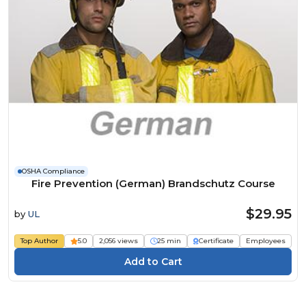
OSHA Compliance
Fire Prevention (German) Brandschutz Course
$29.95
by
UL
Top Author
5.0
2,056 views
25 min
Certificate
Employees