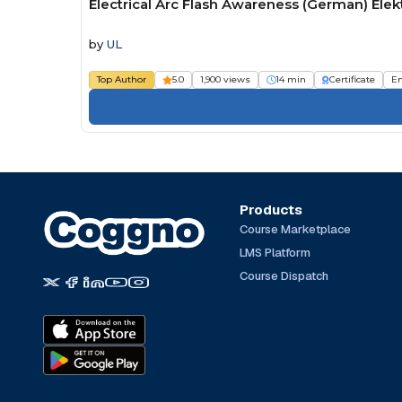
Electrical Arc Flash Awareness (German) Ele
by
UL
Top Author
5.0
1,900 views
14 min
Certificate
E
Products
Course Marketplace
LMS Platform
Course Dispatch