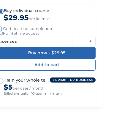
Buy individual course
$29.95
per license
Certificate of completion
Full lifetime access
−
+
Licenses
Buy now -
$29.95
Train your whole team
PRIME FOR BUSINESS
$5
per user / month
Billed annually · 10-user minimum