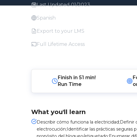
Last Updated 01/2023
Spanish
Export to your LMS
Full Lifetime Access
Finish in
51 min!
F
Run Time
o
What you'll learn
Describir cómo funciona la electricidad;Definir
electrocución;Identificar las prácticas seguras pa
propósito del bloqueo/etiquetado;Enumerar dif