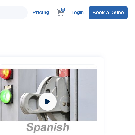
0
Pricing
Login
Book a Demo