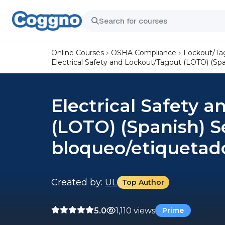
Online Courses
OSHA Compliance
Lockout/Ta
Electrical Safety and Lockout/Tagout (LOTO) (Sp
Electrical Safety 
(LOTO) (Spanish) S
bloqueo/etiquetad
Created by:
UL
Top Author
5.0
1,110 views
Prime