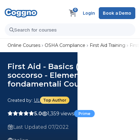
0
Login
Book a Demo
Online Courses
OSHA Compliance
First Aid Training
Firs
First Aid - Basics (Italian) Primo
soccorso - Elementi
fondamentali Course
Created by:
UL
Top Author
5.0
1,359 views
Prime
Last Updated 07/2022