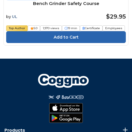
Bench Grinder Safety Course
$29.95
by
UL
Top Author
5.0
1,970 views
19 min
Certificate
Employees
Products