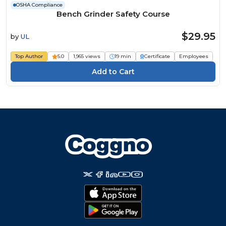
OSHA Compliance
Bench Grinder Safety Course
$29.95
by
UL
Top Author
5.0
1,965 views
19 min
Certificate
Employees