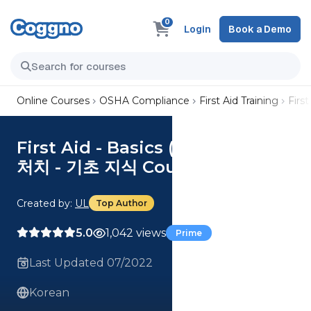
0
Login
Book a Demo
Online Courses
OSHA Compliance
First Aid Training
Firs
First Aid - Basics (Korean) 응급
처치 - 기초 지식 Course
Created by:
UL
Top Author
5.0
1,042 views
Prime
Last Updated 07/2022
Korean