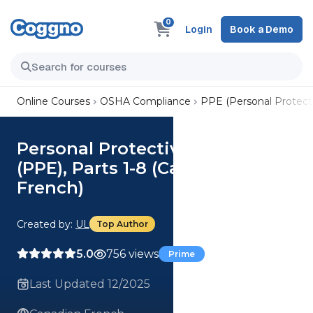
0
Login
Book a Demo
Online Courses
OSHA Compliance
PPE (Personal Protect
Personal Protective Equipment
(PPE), Parts 1-8 (Canadian
French)
Created by:
UL
Top Author
5.0
756 views
Prime
Last Updated 12/2025