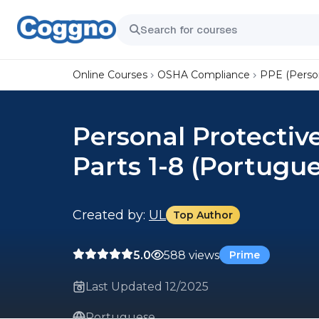
Online Courses
OSHA Compliance
PPE (Perso
Personal Protectiv
Parts 1-8 (Portugu
Created by:
UL
Top Author
5.0
588 views
Prime
Last Updated 12/2025
Portuguese