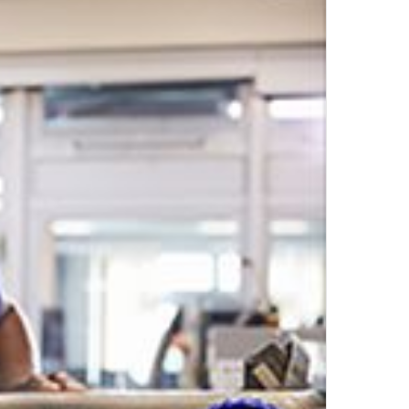
by
UL
Top Author