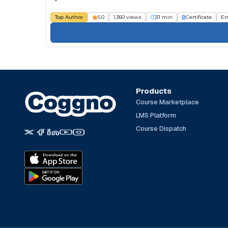
Top Author
5.0
1,360 views
31 min
Certificate
Em
Products
Course Marketplace
LMS Platform
Course Dispatch