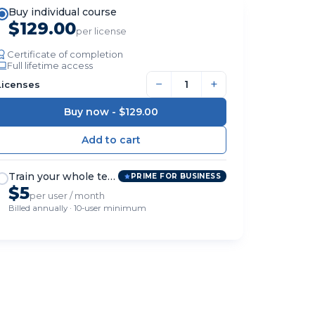
Buy individual course
$129.00
per license
Certificate of completion
Full lifetime access
−
+
Licenses
Buy now -
$129.00
Train your whole team
PRIME FOR BUSINESS
$5
per user / month
Billed annually · 10-user minimum