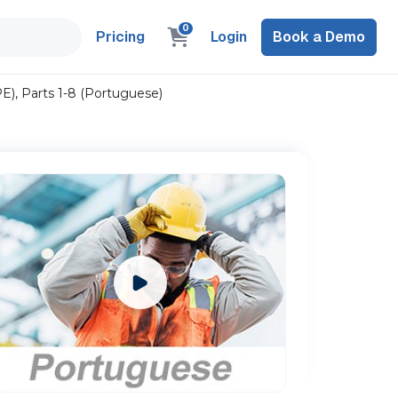
0
Pricing
Login
Book a Demo
), Parts 1-8 (Portuguese)