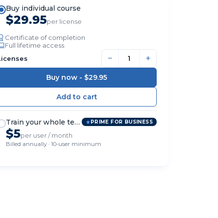
Buy individual course
$29.95
per license
Certificate of completion
Full lifetime access
−
+
Licenses
Buy now -
$29.95
Train your whole team
PRIME FOR BUSINESS
$5
per user / month
Billed annually · 10-user minimum