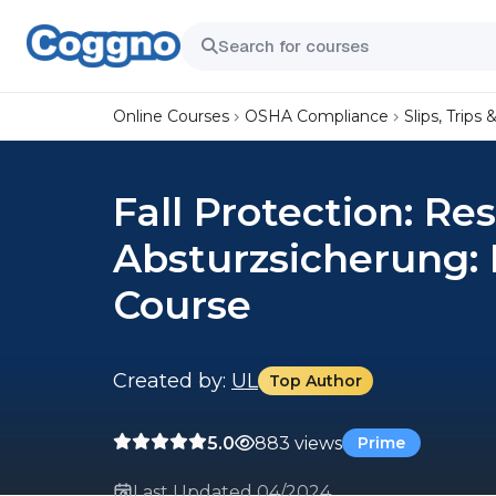
Online Courses
OSHA Compliance
Slips, Trips &
Fall Protection: R
Absturzsicherung
Course
Created by:
UL
Top Author
5.0
883 views
Prime
Last Updated 04/2024