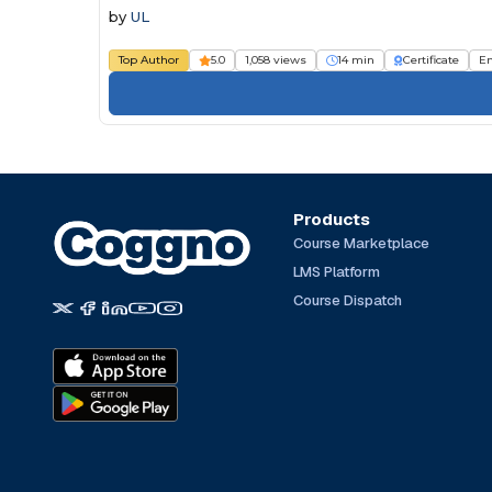
by
UL
Top Author
5.0
1,058 views
14 min
Certificate
E
Products
Course Marketplace
LMS Platform
Course Dispatch