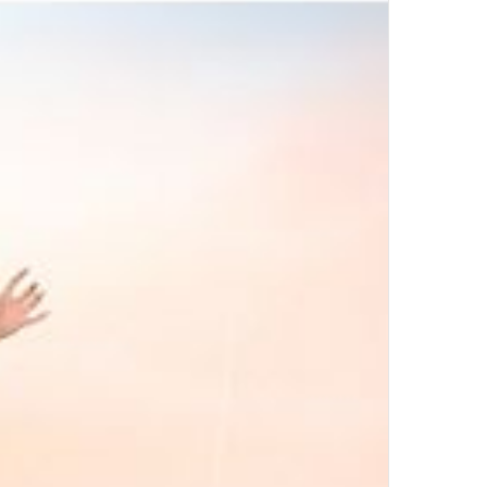
by
UL
Top Author