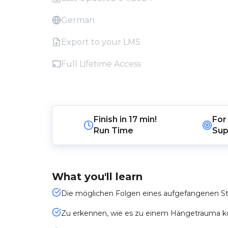
German
Export to your LMS
Full Lifetime Access
Finish in
17 min!
For
Run Time
Sup
What you'll learn
Die möglichen Folgen eines aufgefangenen S
Zu erkennen, wie es zu einem Hängetrauma