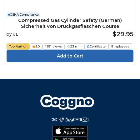
OSHA Compliance
Compressed Gas Cylinder Safety (German)
Sicherheit von Druckgasflaschen Course
$29.95
by
UL
Top Author
5.0
1,561 views
23 min
Certificate
Employees