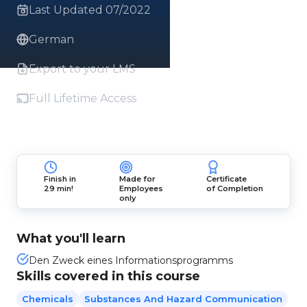
Last Updated 07/2022
German
Export to your LMS
Full Lifetime Access
Finish in
Made for
Certificate
29 min!
Employees
of Completion
only
What you'll learn
Den Zweck eines Informationsprogramms
Skills covered in this course
Chemicals
Substances And Hazard Communication