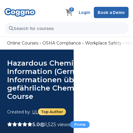
0
Login
Book a Demo
Online Courses
OSHA Compliance
Workplace Safety
Haz
Hazardous Chemical
Information (German)
Informationen über
gefährliche Chemikalien
Course
Created by:
UL
Top Author
5.0
1,525 views
Prime