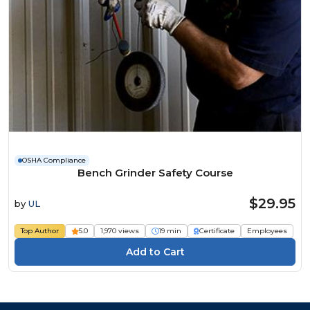
OSHA Compliance
Bench Grinder Safety Course
$29.95
by
UL
Top Author
5.0
1,970 views
19 min
Certificate
Employees