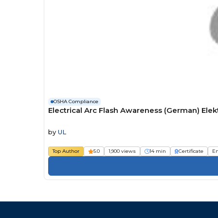
OSHA Compliance
Electrical Arc Flash Awareness (German) Ele
by
UL
Top Author
5.0
1,900 views
14 min
Certificate
E