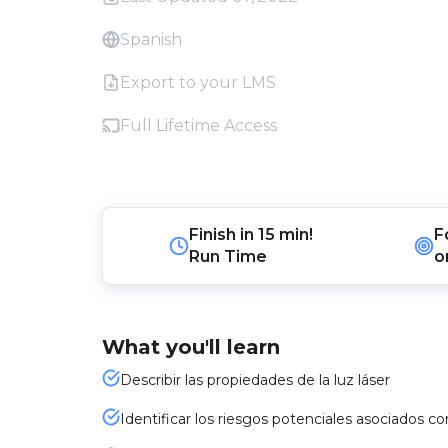
Spanish
Export to your LMS
Full Lifetime Access
Finish in
15 min!
F
Run Time
o
What you'll learn
Describir las propiedades de la luz láser
Identificar los riesgos potenciales asociados co