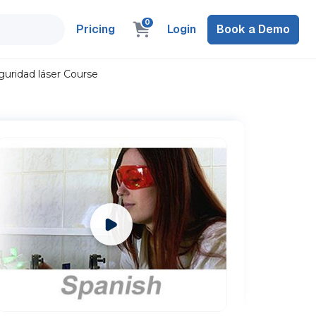
0
Pricing
Login
Book a Demo
guridad láser Course