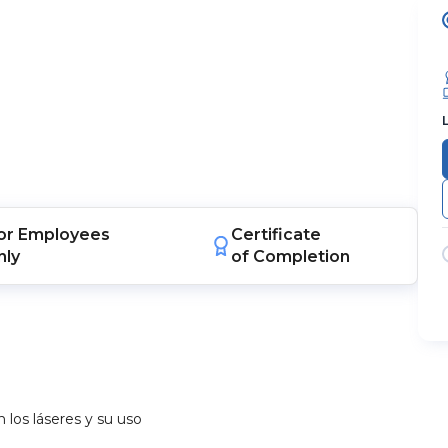
or
Employees
Certificate
nly
of Completion
n los láseres y su uso