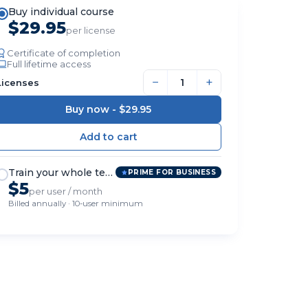
Buy individual course
$29.95
per license
Certificate of completion
Full lifetime access
−
+
Licenses
Buy now -
$29.95
Train your whole team
PRIME FOR BUSINESS
$5
per user / month
Billed annually · 10-user minimum