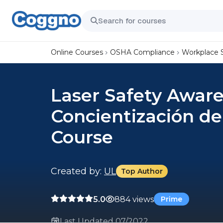
Online Courses
OSHA Compliance
Workplace 
Laser Safety Aware
Concientización de
Course
Created by:
UL
Top Author
5.0
884 views
Prime
Last Updated 07/2022