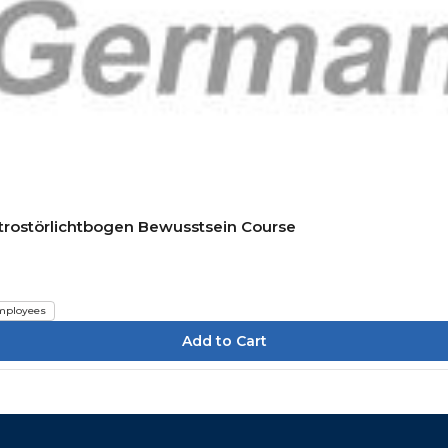
ktrostörlichtbogen Bewusstsein Course
mployees