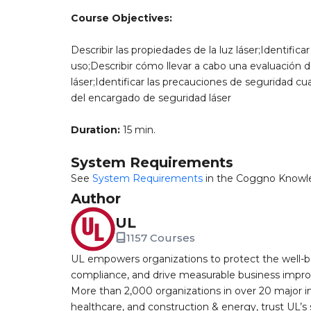
Course Objectives:
Describir las propiedades de la luz láser;Identifica
uso;Describir cómo llevar a cabo una evaluación d
láser;Identificar las precauciones de seguridad c
del encargado de seguridad láser
Duration:
15 min.
System Requirements
See
System Requirements
in the Coggno Knowl
Author
UL
1157 Courses
UL empowers organizations to protect the well-be
compliance, and drive measurable business improv
More than 2,000 organizations in over 20 major i
healthcare, and construction & energy, trust UL’s 