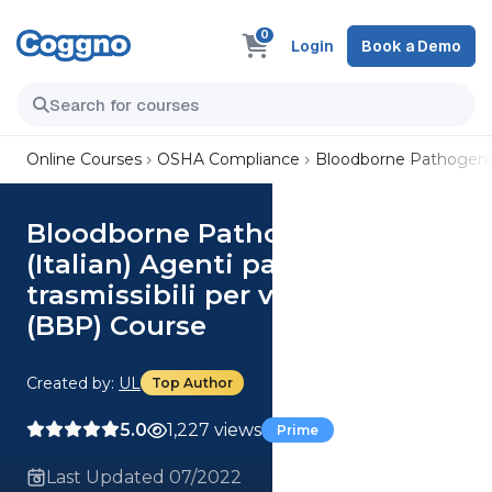
0
Login
Book a Demo
Online Courses
OSHA Compliance
Bloodborne Pathogens 
Bloodborne Pathogens (BBP)
(Italian) Agenti patogeni
trasmissibili per via ematica
(BBP) Course
Created by:
UL
Top Author
5.0
1,227 views
Prime
Last Updated 07/2022