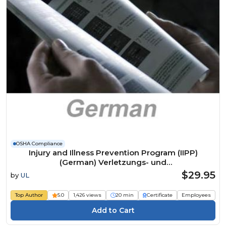
OSHA Compliance
Injury and Illness Prevention Program (IIPP)
(German) Verletzungs- und
Krankheitspräventionsprogramm Course
$29.95
by
UL
Top Author
5.0
1,426 views
20 min
Certificate
Employees