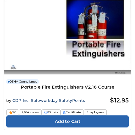
OSHA Compliance
Portable Fire Extinguishers V2.16 Course
$12.95
by
CDP Inc. Safeworkday SafetyPoints
5.0
2,664 views
23 min
Certificate
Employees