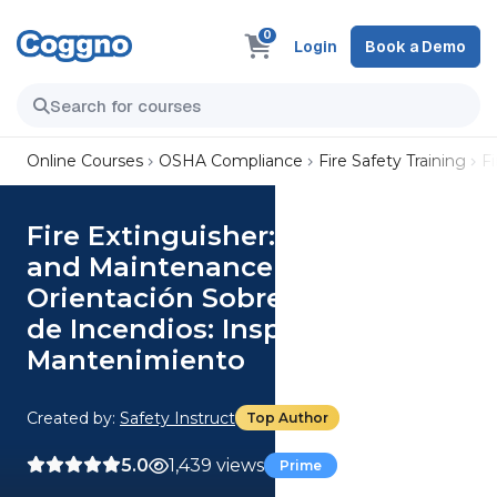
0
Login
Book a Demo
Online Courses
OSHA Compliance
Fire Safety Training
F
Fire Extinguisher: Inspection
and Maintenance (Spanish)
Orientación Sobre Extintores
de Incendios: Inspección y
Mantenimiento
Created by:
Safety Instruct
Top Author
5.0
1,439 views
Prime