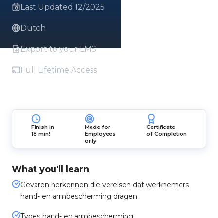
Last Updated 12/2025
Dutch
Export to your LMS
Full Lifetime Access
Finish in
Made for
Certificate
18 min!
Employees
of Completion
only
What you'll learn
Gevaren herkennen die vereisen dat werknemers
hand- en armbescherming dragen
Types hand- en armbescherming