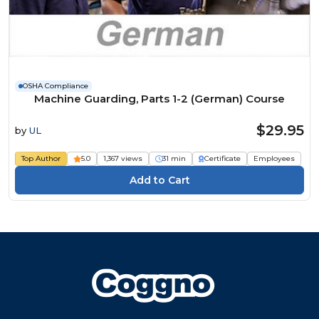
OSHA Compliance
Machine Guarding, Parts 1-2 (German) Course
$29.95
by
UL
Top Author
5.0
1,367 views
31 min
Certificate
Employees