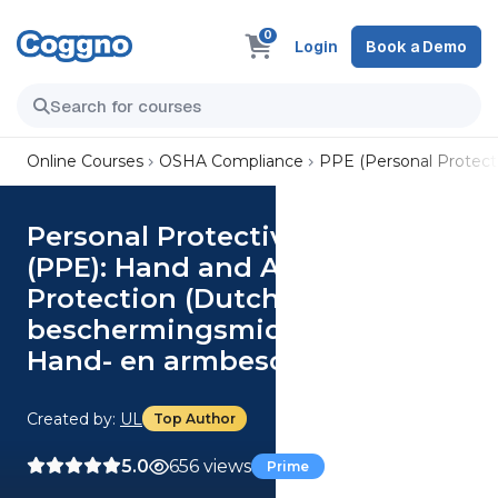
0
Login
Book a Demo
Online Courses
OSHA Compliance
PPE (Personal Protect
Personal Protective Equipment
(PPE): Hand and Arm
Protection (Dutch) Persoonlijke
beschermingsmiddelen (PBM):
Hand- en armbescherming
Created by:
UL
Top Author
5.0
656 views
Prime