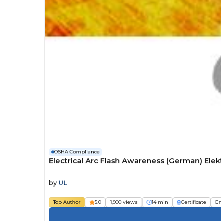
OSHA Compliance
Electrical Arc Flash Awareness (German) Ele
by
UL
Top Author
5.0
1,900 views
14 min
Certificate
E