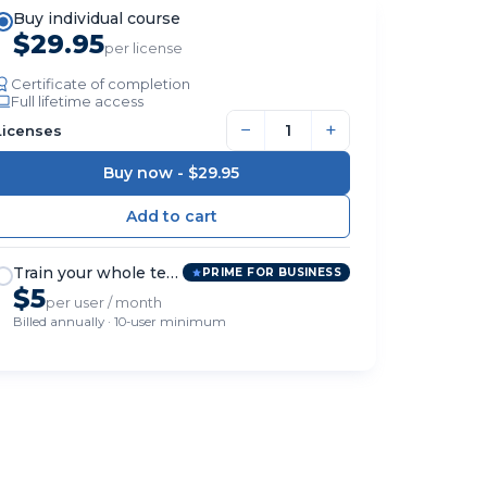
Buy individual course
$29.95
per license
Certificate of completion
Full lifetime access
−
+
Licenses
Buy now -
$29.95
Train your whole team
PRIME FOR BUSINESS
$5
per user / month
Billed annually · 10-user minimum