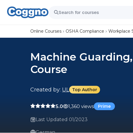
Online Courses
OSHA Compliance
Workplace 
Machine Guarding, 
Course
Created by:
UL
Top Author
5.0
1,360 views
Prime
Last Updated 01/2023
German