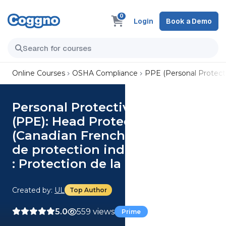
0
Login
Book a Demo
Online Courses
OSHA Compliance
PPE (Personal Protect
Personal Protective Equipment
(PPE): Head Protection
(Canadian French) Équipement
de protection individuelle (ÉPI)
: Protection de la tête
Created by:
UL
Top Author
5.0
559 views
Prime