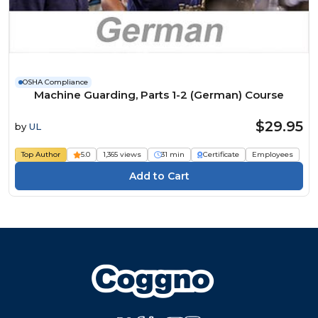
OSHA Compliance
Machine Guarding, Parts 1-2 (German) Course
$29.95
by
UL
Top Author
5.0
1,365 views
31 min
Certificate
Employees