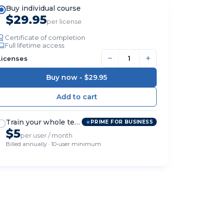
Buy individual course
$29.95
per license
Certificate of completion
Full lifetime access
−
+
Licenses
Buy now -
$29.95
Train your whole team
PRIME FOR BUSINESS
$5
per user / month
Billed annually · 10-user minimum