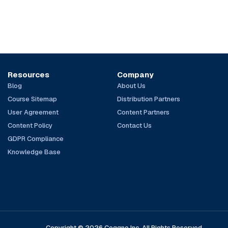
Resources
Company
Blog
About Us
Course Sitemap
Distribution Partners
User Agreement
Content Partners
Content Policy
Contact Us
GDPR Compliance
Knowledge Base
Copyright © 2026 Coggno Inc. All Rights Reserved.