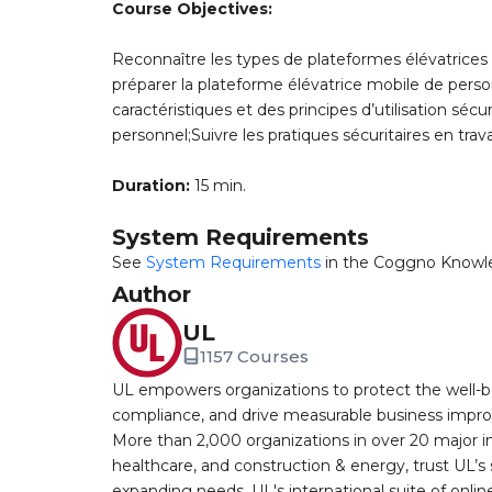
Course Objectives:
Reconnaître les types de plateformes élévatrice
préparer la plateforme élévatrice mobile de person
caractéristiques et des principes d’utilisation séc
personnel;Suivre les pratiques sécuritaires en tra
Duration:
15 min.
System Requirements
See
System Requirements
in the Coggno Knowl
Author
UL
1157 Courses
UL empowers organizations to protect the well-be
compliance, and drive measurable business improv
More than 2,000 organizations in over 20 major i
healthcare, and construction & energy, trust UL’s 
expanding needs. UL's international suite of online