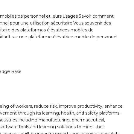
s mobiles de personnel et leurs usages;Savoir comment
nel pour une utilisation sécuritaire;Vous souvenir des
uritaire des plateformes élévatrices mobiles de
vaillant sur une plateforme élévatrice mobile de personnel
edge Base
ing of workers, reduce risk, improve productivity, enhance
ement through its learning, health, and safety platforms.
ndustries including manufacturing, pharmaceutical,
software tools and learning solutions to meet their
 courses, built by industry experts and learning specialists,