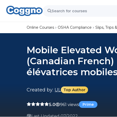
Online Courses
OSHA Compliance
Slips, Trips &
Mobile Elevated W
(Canadian French)
élévatrices mobile
Created by:
UL
Top Author
5.0
961 views
Prime
Last Updated 07/2022