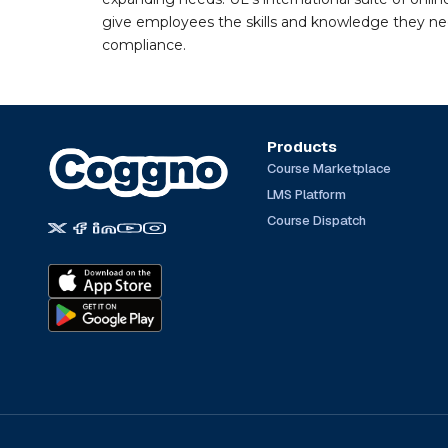
give employees the skills and knowledge they nee
compliance.
Products
Course Marketplace
LMS Platform
Course Dispatch