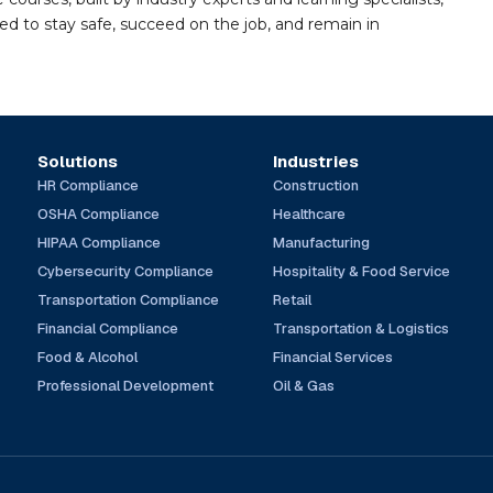
d to stay safe, succeed on the job, and remain in
Solutions
Industries
HR Compliance
Construction
OSHA Compliance
Healthcare
HIPAA Compliance
Manufacturing
Cybersecurity Compliance
Hospitality & Food Service
Transportation Compliance
Retail
Financial Compliance
Transportation & Logistics
Food & Alcohol
Financial Services
Professional Development
Oil & Gas