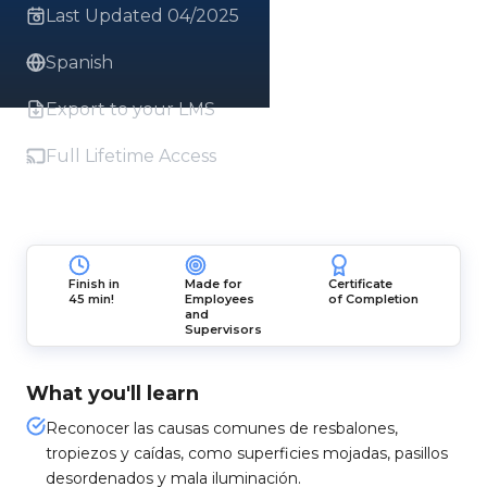
Last Updated 04/2025
Spanish
Export to your LMS
Full Lifetime Access
Finish in
Made for
Certificate
45 min!
Employees
of Completion
and
Supervisors
What you'll learn
Reconocer las causas comunes de resbalones,
tropiezos y caídas, como superficies mojadas, pasillos
desordenados y mala iluminación.