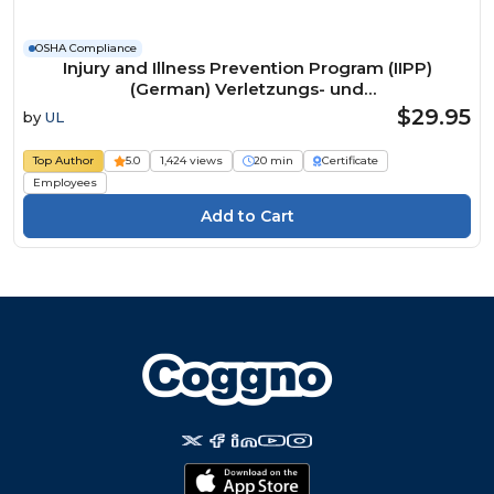
OSHA Compliance
Injury and Illness Prevention Program (IIPP)
(German) Verletzungs- und
Krankheitspräventionsprogramm Course
$29.95
by
UL
Top Author
5.0
1,424 views
20 min
Certificate
Employees