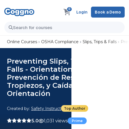
0
Login
Book a Demo
Online Courses
OSHA Compliance
Slips, Trips & Falls
Prev
Preventing Slips, Trips, and
Falls - Orientation (Spanish)
Prevención de Resbalones,
Tropiezos, y Caídas -
Orientación
Created by:
Safety Instruct
Top Author
5.0
1,031 views
Prime