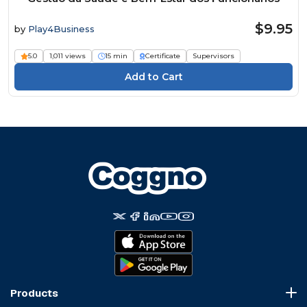
$9.95
by
Play4Business
5.0
1,011 views
15 min
Certificate
Supervisors
Products