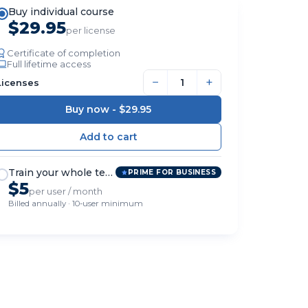
Buy individual course
$29.95
per license
Certificate of completion
Full lifetime access
−
+
Licenses
Buy now -
$29.95
Train your whole team
PRIME FOR BUSINESS
$5
per user / month
Billed annually · 10-user minimum