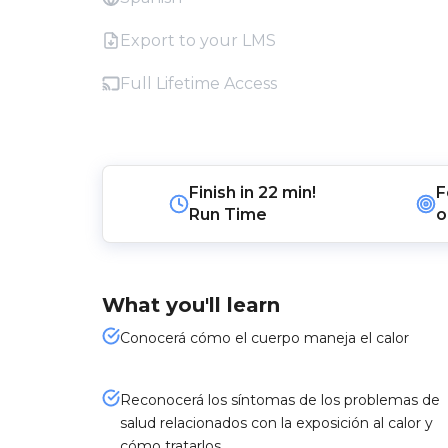
Export to your LMS
Full Lifetime Access
Finish in
22 min!
F
Run Time
o
What you'll learn
Conocerá cómo el cuerpo maneja el calor
Reconocerá los síntomas de los problemas de
salud relacionados con la exposición al calor y
cómo tratarlos