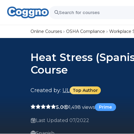
Online Courses
OSHA Compliance
Workplace 
Heat Stress (Spanis
Course
Created by:
UL
Top Author
5.0
1,498 views
Prime
Last Updated 07/2022
Spanish