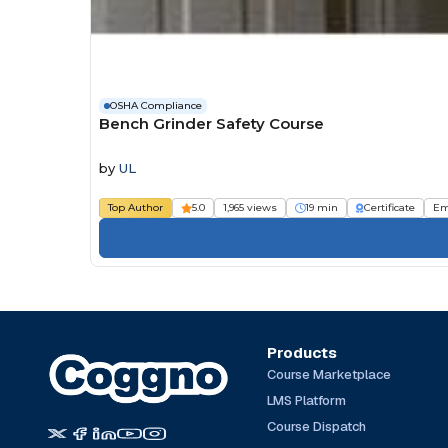
OSHA Compliance
Bench Grinder Safety Course
by
UL
Top Author
5.0
1,965 views
19 min
Certificate
Em
Products
Course Marketplace
LMS Platform
Course Dispatch