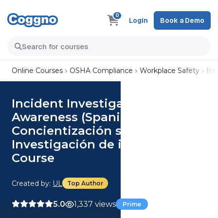
0
Login
Book a Demo
Online Courses
OSHA Compliance
Workplace Safety
Inc
Incident Investigation
Awareness (Spanish)
Concientización sobre la
Investigación de incidentes
Course
Created by:
UL
Top Author
5.0
1,337 views
Prime