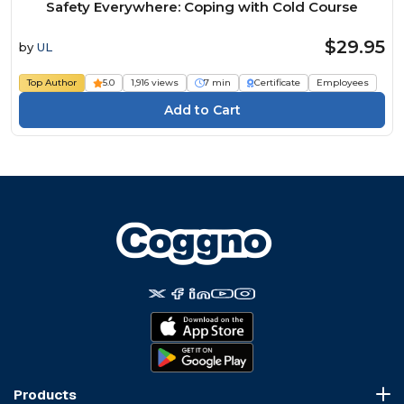
Safety Everywhere: Coping with Cold Course
$29.95
by
UL
Top Author
5.0
1,916 views
7 min
Certificate
Employees
Products