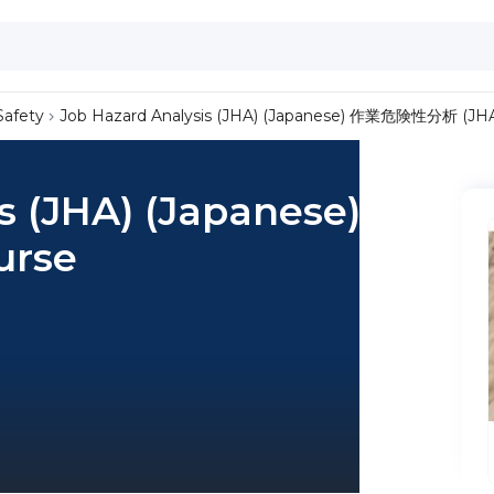
Safety
Job Hazard Analysis (JHA) (Japanese) 作業危険性分析 (JHA
is (JHA) (Japanese) 作業
urse