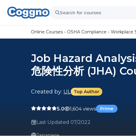
Online Courses
OSHA Compliance
Workplace 
Job Hazard Analys
危険性分析 (JHA) Co
Created by:
UL
Top Author
5.0
1,604 views
Prime
Last Updated 07/2022
Japanese