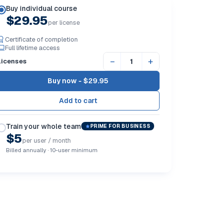
Buy individual course
$29.95
per license
Certificate of completion
Full lifetime access
−
+
Licenses
Buy now -
$29.95
Train your whole team
PRIME FOR BUSINESS
$5
per user / month
Billed annually · 10-user minimum