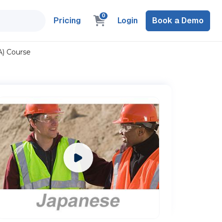
0
Pricing
Login
Book a Demo
) Course