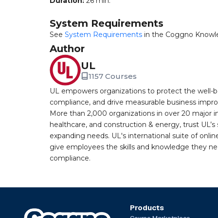
Duration:
26 min.
System Requirements
See
System Requirements
in the Coggno Knowl
Author
UL
1157 Courses
UL empowers organizations to protect the well-be
compliance, and drive measurable business improv
More than 2,000 organizations in over 20 major i
healthcare, and construction & energy, trust UL’s 
expanding needs. UL's international suite of online
give employees the skills and knowledge they nee
compliance.
Products