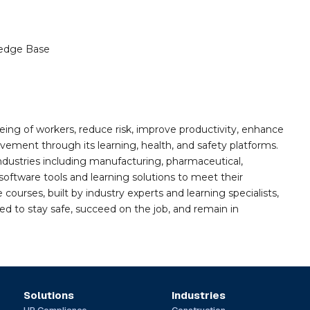
edge Base
ing of workers, reduce risk, improve productivity, enhance
ement through its learning, health, and safety platforms.
ndustries including manufacturing, pharmaceutical,
software tools and learning solutions to meet their
 courses, built by industry experts and learning specialists,
d to stay safe, succeed on the job, and remain in
Solutions
Industries