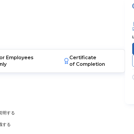
or
Employees
Certificate
nly
of Completion
説明する
識する