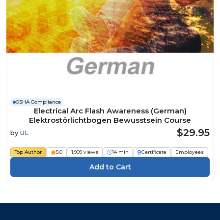
OSHA Compliance
Electrical Arc Flash Awareness (German)
Elektrostörlichtbogen Bewusstsein Course
$29.95
by
UL
Top Author
5.0
1,909 views
14 min
Certificate
Employees