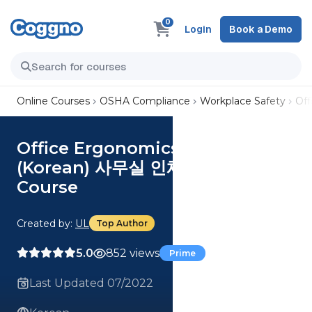
0
Login
Book a Demo
Online Courses
OSHA Compliance
Workplace Safety
Of
Office Ergonomics Essentials
(Korean) 사무실 인체공학 핵심
Course
Created by:
UL
Top Author
5.0
852 views
Prime
Last Updated 07/2022