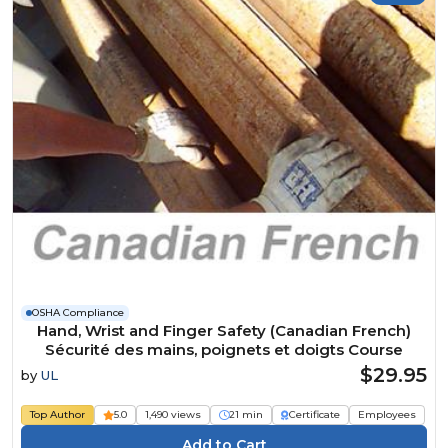
OSHA Compliance
Hand, Wrist and Finger Safety (Canadian French)
Sécurité des mains, poignets et doigts Course
$29.95
by
UL
Top Author
5.0
1,490 views
21 min
Certificate
Employees