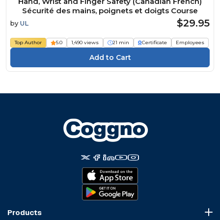
Hand, Wrist and Finger Safety (Canadian French)
Sécurité des mains, poignets et doigts Course
$29.95
by
UL
Top Author
5.0
1,490 views
21 min
Certificate
Employees
Products