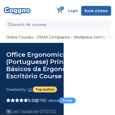
0
Login
Book a Demo
Online Courses
OSHA Compliance
Workplace Safety
Off
Office Ergonomics Essentials
(Portuguese) Princípios
Básicos da Ergonomia para
Escritório Course
Created by:
UL
Top Author
5.0
785 views
Prime
Last Updated 07/2022