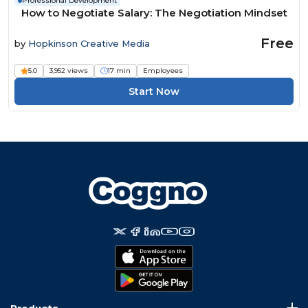
Professional Development
How to Negotiate Salary: The Negotiation Mindset
Free
by
Hopkinson Creative Media
5.0
3,952 views
17 min
Employees
Start Now