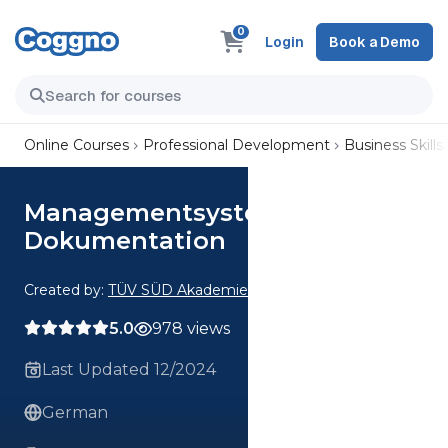
0
Login
Book a Demo
Online Courses
Professional Development
Business Skills
Managementsysteme und
Dokumentation
Created by:
TÜV SÜD Akademie
5.0
978 views
Last Updated 12/2024
German