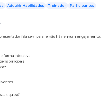
as
Adquirir Habilidades
Treinador
Participantes
s
apresentador fala sem parar e não há nenhum engajamento.
.
e forma interativa
ens principais
icaz
lventes.
ossa equipe?