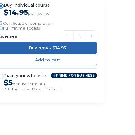
Buy individual course
$14.95
per license
Certificate of completion
Full lifetime access
−
+
Licenses
Buy now -
$14.95
Train your whole team
PRIME FOR BUSINESS
$5
per user / month
Billed annually · 10-user minimum