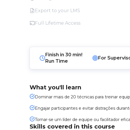
Export to your LMS
Full Lifetime Access
Finish in
30 min!
For
Supervis
Run Time
What you'll learn
Dominar mais de 20 técnicas para treinar equi
Engajar participantes e evitar distrações duran
Tornar-se um líder de equipe ou facilitador efic
Skills covered in this course