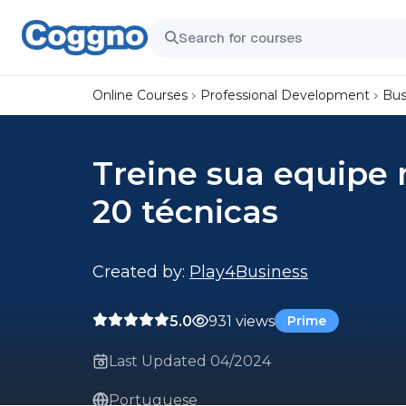
Online Courses
Professional Development
Bus
Treine sua equipe
20 técnicas
Created by:
Play4Business
5.0
931 views
Prime
Last Updated 04/2024
Portuguese