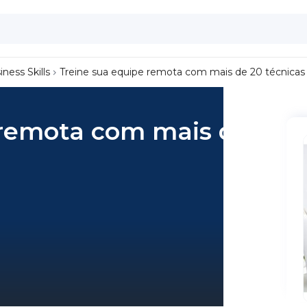
iness Skills
Treine sua equipe remota com mais de 20 técnicas
 remota com mais de