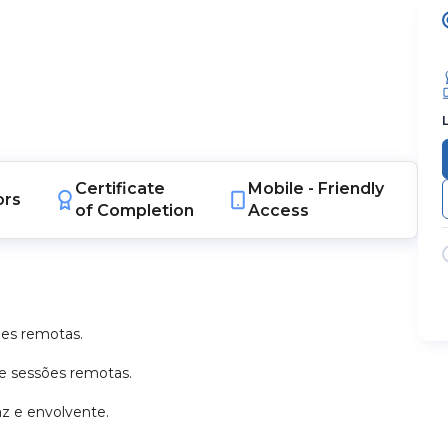
Certificate
Mobile -
Friendly
ors
of Completion
Access
pes remotas.
te sessões remotas.
az e envolvente.