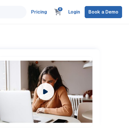
0
Pricing
Login
Book a Demo