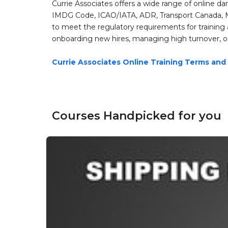
Currie Associates offers a wide range of online d
IMDG Code, ICAO/IATA, ADR, Transport Canada, M
to meet the regulatory requirements for training
onboarding new hires, managing high turnover, or
Currie Associates Online Training Terms and
Courses Handpicked for you