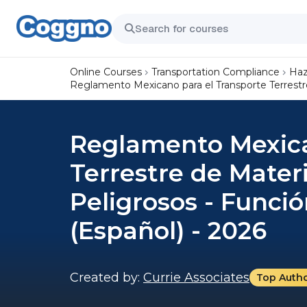
Online Courses
Transportation Compliance
Haz
Reglamento Mexicano para el Transporte Terrestre
Reglamento Mexica
Terrestre de Mater
Peligrosos - Funci
(Español) - 2026
Created by:
Currie Associates
Top Auth