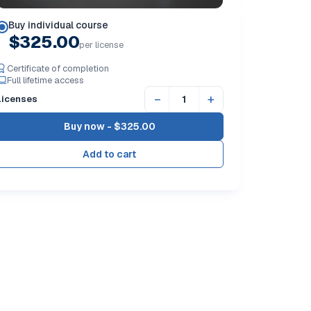
Buy individual course
$325.00
per license
Certificate of completion
Full lifetime access
−
+
Licenses
Buy now -
$325.00