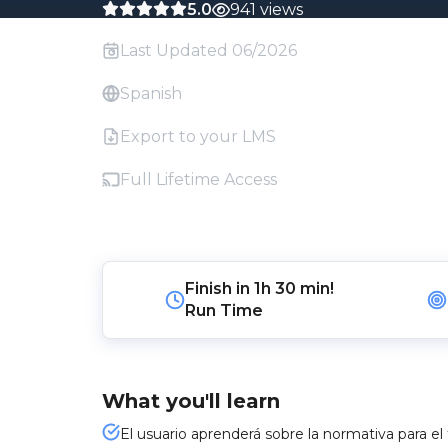
5.0
941 views
Last Updated 06/2026
Spanish
Export to your LMS
Full Lifetime Access
Finish in
1h 30 min!
Run Time
What you'll learn
El usuario aprenderá sobre la normativa para el 