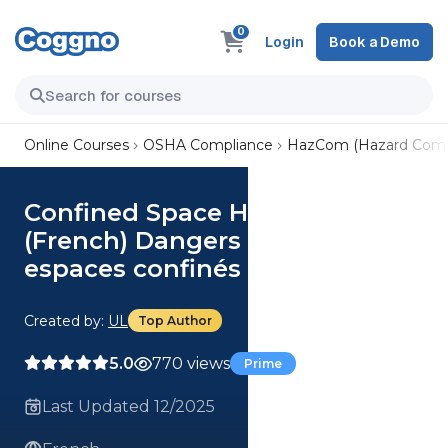
0
Login
Book a Demo
Online Courses
OSHA Compliance
HazCom (Hazard Comm
Confined Space Hazards
(French) Dangers inhérents aux
espaces confinés
Created by:
UL
Top Author
5.0
770 views
Prime
Last Updated 12/2025