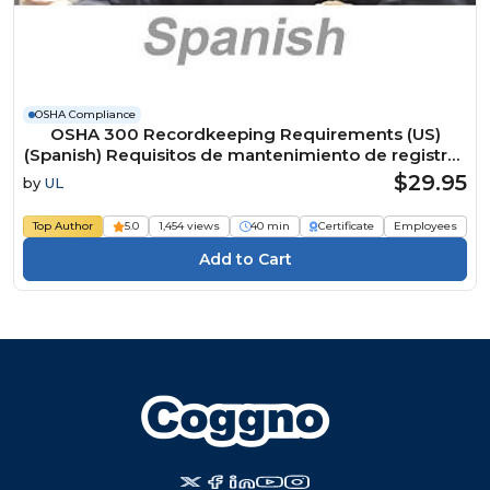
OSHA Compliance
OSHA 300 Recordkeeping Requirements (US)
(Spanish) Requisitos de mantenimiento de registros
OSHA 300 (US) Course
$29.95
by
UL
Top Author
5.0
1,454 views
40 min
Certificate
Employees