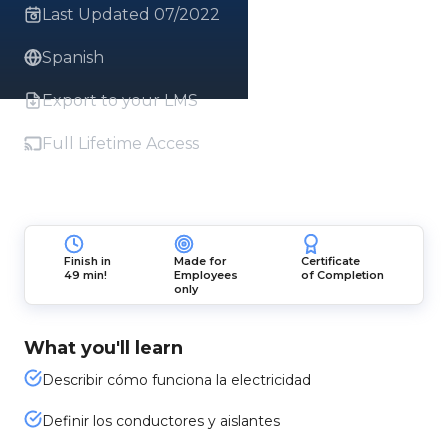
Last Updated 07/2022
Spanish
Export to your LMS
Full Lifetime Access
Finish in
Made for
Certificate
49 min!
Employees
of Completion
only
What you'll learn
Describir cómo funciona la electricidad
Definir los conductores y aislantes