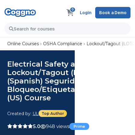
0
Login
Book a Demo
Online Courses
OSHA Compliance
Lockout/Tagout (LOTO
Electrical Safety and
Lockout/Tagout (LOTO) (US)
(Spanish) Seguridad Eléctrica y
Bloqueo/Etiquetado (LOTO)
(US) Course
Created by:
UL
Top Author
5.0
948 views
Prime