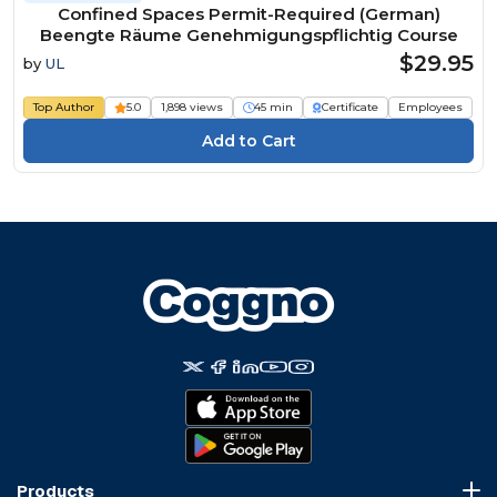
Confined Spaces Permit-Required (German)
Beengte Räume Genehmigungspflichtig Course
$29.95
by
UL
Top Author
5.0
1,898 views
45 min
Certificate
Employees
Products