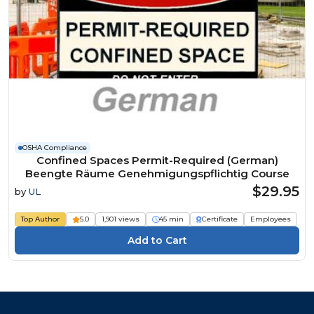
OSHA Compliance
Confined Spaces Permit-Required (German)
Beengte Räume Genehmigungspflichtig Course
$29.95
by
UL
Top Author
5.0
1,901 views
45 min
Certificate
Employees