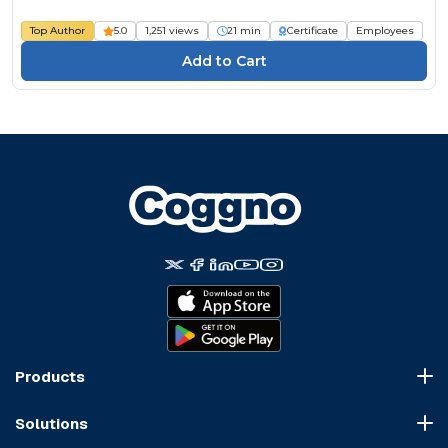
Course
Top Author
5.0
1,251 views
21 min
Certificate
Employees
Products
Course Marketplace
Solutions
LMS Platform