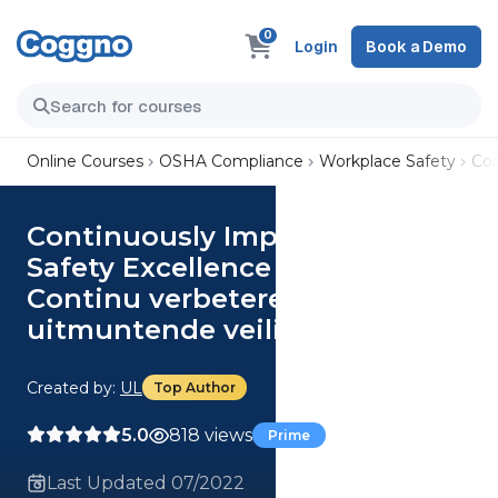
0
Login
Book a Demo
Online Courses
OSHA Compliance
Workplace Safety
Con
Continuously Improve for
Safety Excellence (Dutch)
Continu verbeteren voor
uitmuntende veiligheid Course
Created by:
UL
Top Author
5.0
818 views
Prime
Last Updated 07/2022