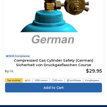
OSHA Compliance
Compressed Gas Cylinder Safety (German)
Sicherheit von Druckgasflaschen Course
$29.95
by
UL
Top Author
5.0
1,559 views
23 min
Certificate
Employees