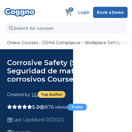
0
Login
Book a Demo
Online Courses
OSHA Compliance
Workplace Safety
Cor
Corrosive Safety (Spanish)
Seguridad de materiales
corrosivos Course
Created by:
UL
Top Author
5.0
876 views
Prime
Last Updated 01/2023