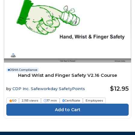
OSHA Compliance
Hand Wrist and Finger Safety V2.16 Course
$12.95
by
CDP Inc. Safeworkday SafetyPoints
5.0
2,193 views
17 min
Certificate
Employees