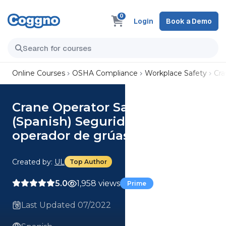
0
Login
Book a Demo
Online Courses
OSHA Compliance
Workplace Safety
Cra
Crane Operator Safety
(Spanish) Seguridad del
operador de grúas Course
Created by:
UL
Top Author
5.0
1,958 views
Prime
Last Updated 07/2022