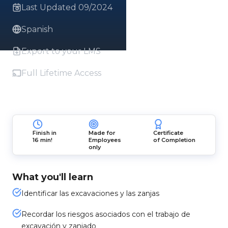
Last Updated 09/2024
Spanish
Export to your LMS
Full Lifetime Access
Finish in
Made for
Certificate
16 min!
Employees
of Completion
only
What you'll learn
Identificar las excavaciones y las zanjas
Recordar los riesgos asociados con el trabajo de
excavación y zanjado