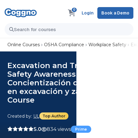
0
Login
Book a Demo
Online Courses
OSHA Compliance
Workplace Safety
Exc
Excavation and Trenching
Safety Awareness (Spanish)
Concientización de seguridad
en excavación y zanjado
Course
Created by:
UL
Top Author
5.0
834 views
Prime