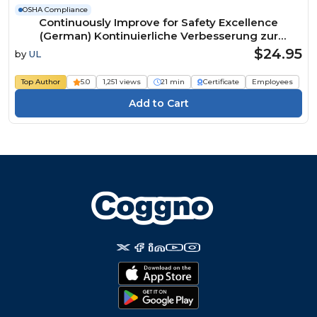
OSHA Compliance
Continuously Improve for Safety Excellence
(German) Kontinuierliche Verbesserung zur
Erreichung der Exzellenz in Sachen Sicherheit
$24.95
by
UL
Course
Top Author
5.0
1,251 views
21 min
Certificate
Employees