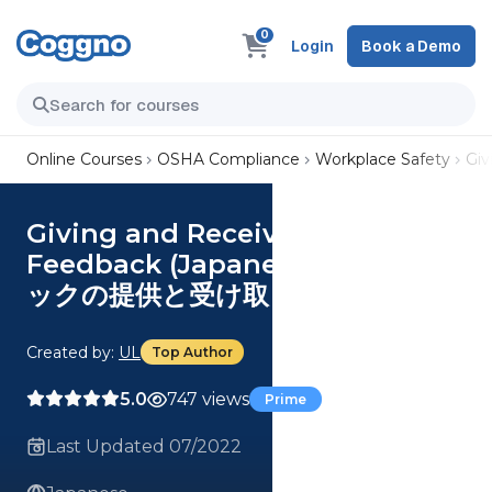
0
Login
Book a Demo
Online Courses
OSHA Compliance
Workplace Safety
Gi
Giving and Receiving
Feedback (Japanese) フィードバ
ックの提供と受け取り Course
Created by:
UL
Top Author
5.0
747 views
Prime
Last Updated 07/2022