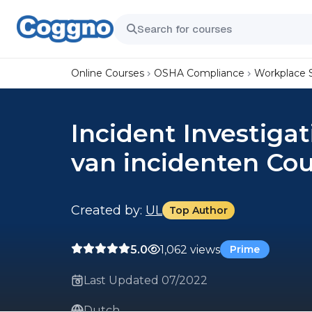
Online Courses
OSHA Compliance
Workplace 
Incident Investiga
van incidenten Co
Created by:
UL
Top Author
5.0
1,062 views
Prime
Last Updated 07/2022
Dutch