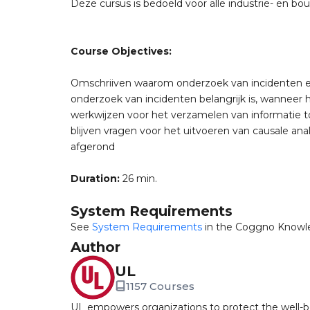
Deze cursus is bedoeld voor alle industrie- en b
Course Objectives:
Omschriiven waarom onderzoek van incidenten en 
onderzoek van incidenten belangrijk is, wanneer 
werkwijzen voor het verzamelen van informatie 
blijven vragen voor het uitvoeren van causale a
afgerond
Duration:
26 min.
System Requirements
See
System Requirements
in the Coggno Knowl
Author
UL
1157 Courses
UL empowers organizations to protect the well-be