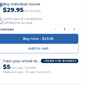
Buy individual course
$29.95
per license
Certificate of completion
Full lifetime access
−
+
Licenses
Buy now -
$29.95
Train your whole team
PRIME FOR BUSINESS
$5
per user / month
Billed annually · 10-user minimum