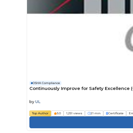
OSHA Compliance
Continuously Improve for Safety Excellence 
by
UL
Top Author
5.0
1,251 views
21 min
Certificate
Em