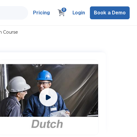
0
Pricing
Login
Book a Demo
en Course