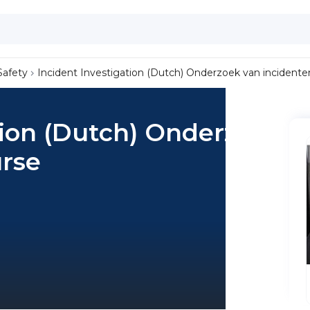
Safety
Incident Investigation (Dutch) Onderzoek van incident
tion (Dutch) Onderzoek
urse