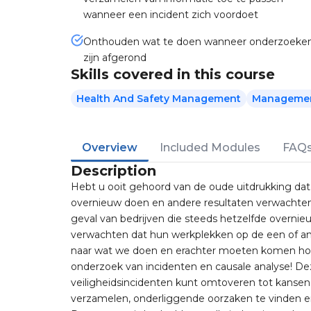
wanneer een incident zich voordoet
Onthouden wat te doen wanneer onderzoeke
zijn afgerond
Skills covered in this course
Health And Safety Management
Management
Overview
Included Modules
FAQ
Description
Hebt u ooit gehoord van de oude uitdrukking dat
overnieuw doen en andere resultaten verwachten?
geval van bedrijven die steeds hetzelfde overni
verwachten dat hun werkplekken op de een of and
naar wat we doen en erachter moeten komen h
onderzoek van incidenten en causale analyse! De
veiligheidsincidenten kunt omtoveren tot kansen 
verzamelen, onderliggende oorzaken te vinden en