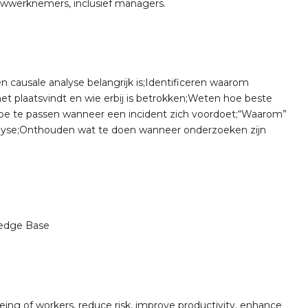
ouwwerknemers, inclusief managers.
causale analyse belangrijk is;Identificeren waarom
het plaatsvindt en wie erbij is betrokken;Weten hoe beste
toe te passen wanneer een incident zich voordoet;“Waarom”
nalyse;Onthouden wat te doen wanneer onderzoeken zijn
edge Base
ing of workers, reduce risk, improve productivity, enhance