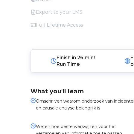
Export to your LMS
Full Lifetime Access
Finish in
26 min!
F
Run Time
o
What you'll learn
Omschriiven waarom onderzoek van incidente
en causale analyse belangrijk is
Weten hoe beste werkwijzen voor het
verzamelen van informatie toe te passen