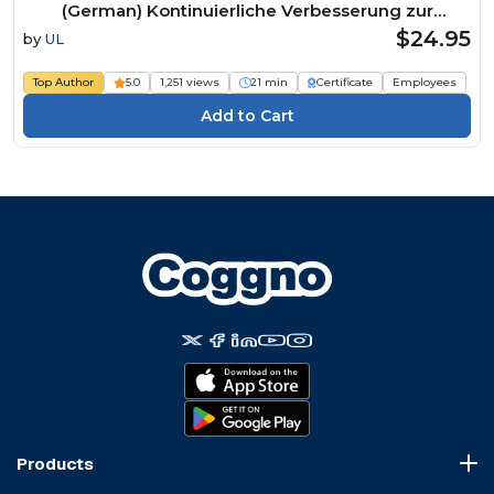
(German) Kontinuierliche Verbesserung zur
Erreichung der Exzellenz in Sachen Sicherheit
$24.95
by
UL
Course
Top Author
5.0
1,251 views
21 min
Certificate
Employees
Products