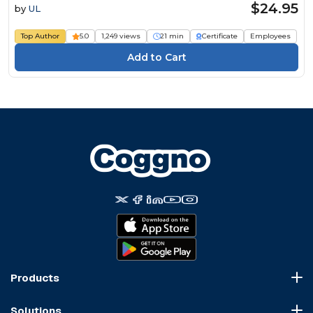
Erreichung der Exzellenz in Sachen Sicherheit
$24.95
by
UL
Course
Top Author
5.0
1,249 views
21 min
Certificate
Employees
Products
Course Marketplace
Solutions