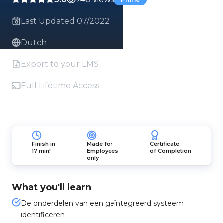
Last Updated 07/2022
Dutch
Export to your LMS
Full Lifetime Access
Finish in
Made for
Certificate
17 min!
Employees
of Completion
only
What you'll learn
De onderdelen van een geïntegreerd systeem
identificeren