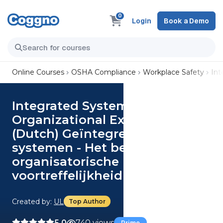
0
Login
Book a Demo
Online Courses
OSHA Compliance
Workplace Safety
Int
Integrated Systems - Achieving
Organizational Excellence
(Dutch) Geïntegreerde
systemen - Het bereiken van
organisatorische
voortreffelijkheid Course
Created by:
UL
Top Author
5.0
740 views
Prime