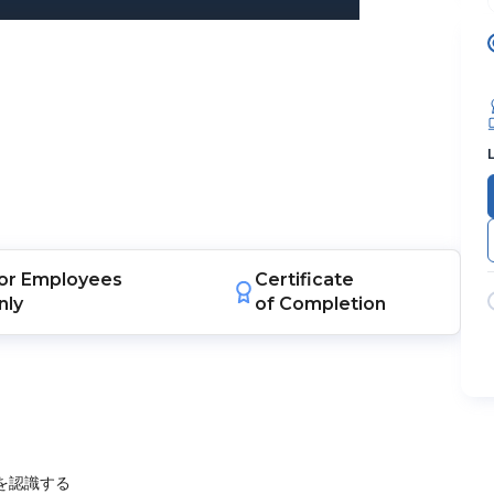
or
Employees
Certificate
nly
of Completion
を認識する