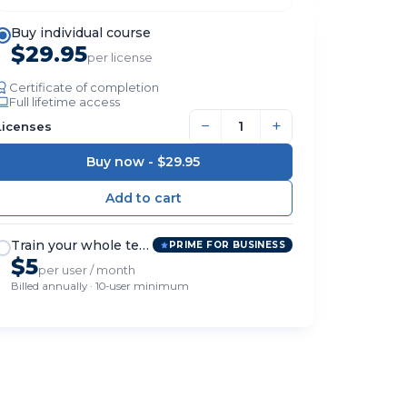
Buy individual course
$29.95
per license
Certificate of completion
Full lifetime access
−
+
Licenses
Buy now -
$29.95
Train your whole team
PRIME FOR BUSINESS
$5
per user / month
Billed annually · 10-user minimum