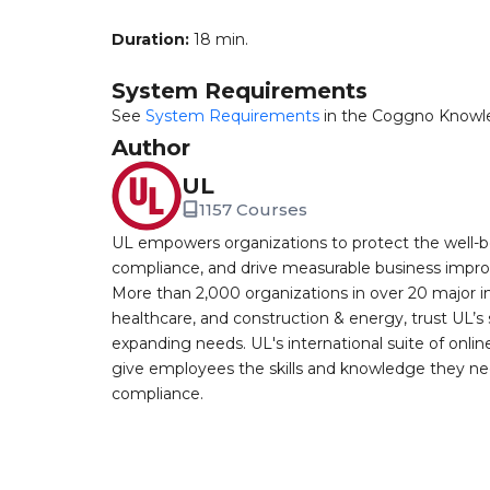
Duration:
18 min.
System Requirements
See
System Requirements
in the Coggno Knowl
Author
UL
1157 Courses
UL empowers organizations to protect the well-be
compliance, and drive measurable business improv
More than 2,000 organizations in over 20 major i
healthcare, and construction & energy, trust UL’s 
expanding needs. UL's international suite of online
give employees the skills and knowledge they nee
compliance.