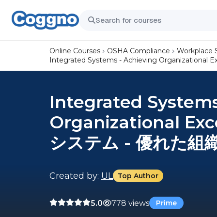
Online Courses
OSHA Compliance
Workplace 
Integrated Systems - Achieving Organizatio
Integrated Systems
Organizational Ex
システム - 優れた組織
Created by:
UL
Top Author
5.0
778 views
Prime