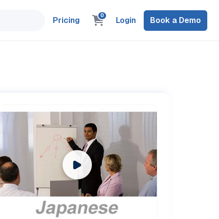
0
Pricing
Login
Book a Demo