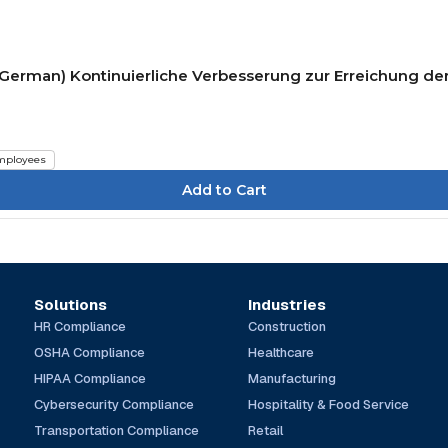
(German) Kontinuierliche Verbesserung zur Erreichung der
mployees
Solutions
Industries
HR Compliance
Construction
OSHA Compliance
Healthcare
HIPAA Compliance
Manufacturing
Cybersecurity Compliance
Hospitality & Food Service
Transportation Compliance
Retail