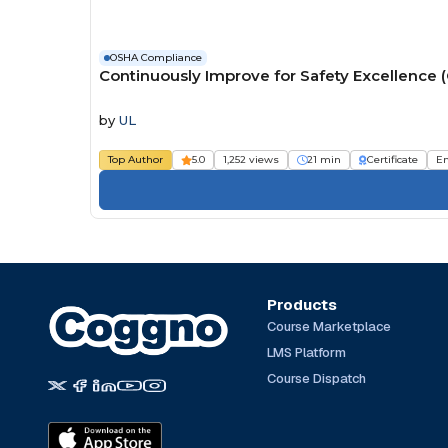
OSHA Compliance
Continuously Improve for Safety Excellence 
by
UL
Top Author
5.0
1,252 views
21 min
Certificate
E
Products
Course Marketplace
LMS Platform
Course Dispatch