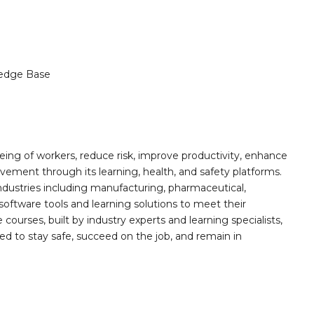
edge Base
ing of workers, reduce risk, improve productivity, enhance
ement through its learning, health, and safety platforms.
ndustries including manufacturing, pharmaceutical,
software tools and learning solutions to meet their
 courses, built by industry experts and learning specialists,
d to stay safe, succeed on the job, and remain in