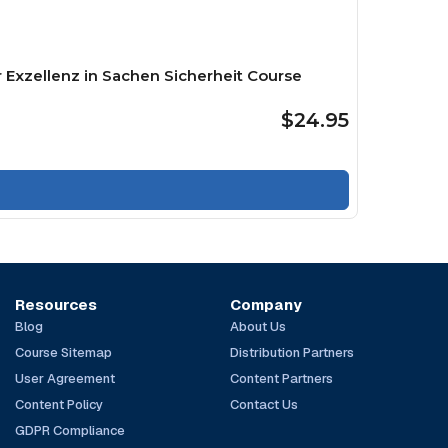
 Exzellenz in Sachen Sicherheit Course
$24.95
Resources
Company
Blog
About Us
Course Sitemap
Distribution Partners
User Agreement
Content Partners
Content Policy
Contact Us
GDPR Compliance