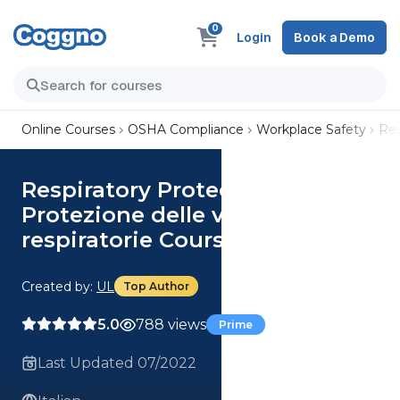
0
Login
Book a Demo
Online Courses
OSHA Compliance
Workplace Safety
Res
Respiratory Protection (Italian)
Protezione delle vie
respiratorie Course
Created by:
UL
Top Author
5.0
788 views
Prime
Last Updated 07/2022