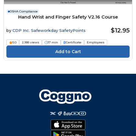
OSHA Compliance
Hand Wrist and Finger Safety V2.16 Course
$12.95
by
CDP Inc. Safeworkday SafetyPoints
5.0
2,188 views
17 min
Certificate
Employees