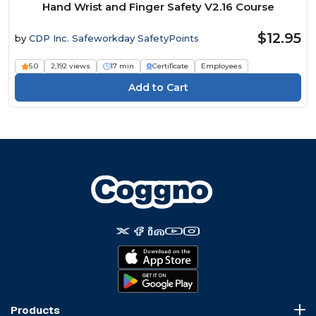
Hand Wrist and Finger Safety V2.16 Course
$12.95
by
CDP Inc. Safeworkday SafetyPoints
5.0
2,192 views
17 min
Certificate
Employees
Products