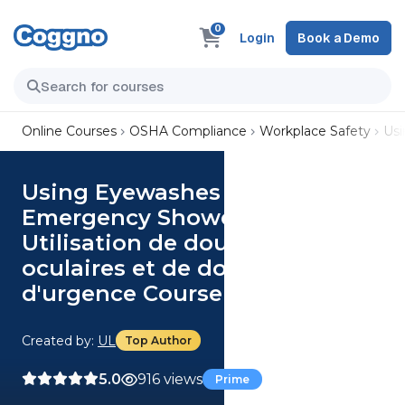
0
Login
Book a Demo
Online Courses
OSHA Compliance
Workplace Safety
Usi
Using Eyewashes and
Emergency Showers (French)
Utilisation de douches
oculaires et de douches
d'urgence Course
Created by:
UL
Top Author
5.0
916 views
Prime