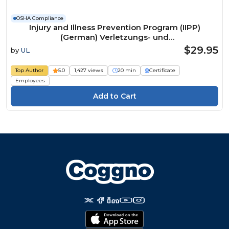
OSHA Compliance
Injury and Illness Prevention Program (IIPP)
(German) Verletzungs- und
Krankheitspräventionsprogramm Course
$29.95
by
UL
Top Author
5.0
1,427 views
20 min
Certificate
Employees