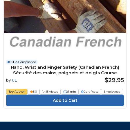
OSHA Compliance
Hand, Wrist and Finger Safety (Canadian French)
Sécurité des mains, poignets et doigts Course
$29.95
by
UL
Top Author
5.0
1,495 views
21 min
Certificate
Employees