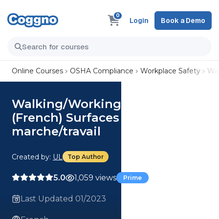
0
Login
Book a Demo
Online Courses
OSHA Compliance
Workplace Safety
Wal
Walking/Working Surfaces
(French) Surfaces de
marche/travail
Created by:
UL
Top Author
5.0
1,059 views
Prime
Last Updated 01/2023