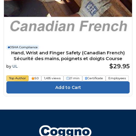
OSHA Compliance
Hand, Wrist and Finger Safety (Canadian French)
Sécurité des mains, poignets et doigts Course
$29.95
by
UL
Top Author
5.0
1,495 views
21 min
Certificate
Employees