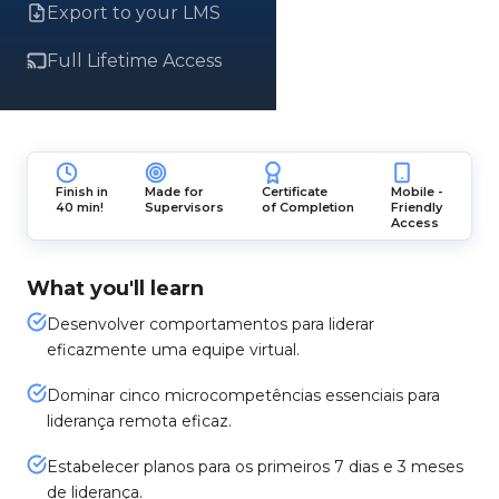
Export to your LMS
Full Lifetime Access
Finish in
Made for
Certificate
Mobile -
40 min!
Supervisors
of Completion
Friendly
Access
What you'll learn
Desenvolver comportamentos para liderar
eficazmente uma equipe virtual.
Dominar cinco microcompetências essenciais para
liderança remota eficaz.
Estabelecer planos para os primeiros 7 dias e 3 meses
de liderança.